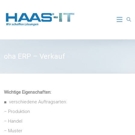
Zum
Inhalt
Otto
springen
Haas
KG
HAAS-
oha ERP – Verkauf
IT
Wichtige Eigenschaften:
■ verschiedene Auftragsarten:
– Produktion
– Handel
– Muster